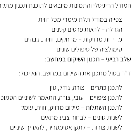
המודל הדיגיטלי והתמונות מיובאים לתוכנת תכנון מתקדמת (כמו Exocad, 3Shape, או תוכנות DSD מיוחדות
צפייה במודל תלת מימדי מכל זווית
הגדלה – לראות פרטים קטנים
מדידות מדויקות – מרחקים, זוויות, גבהים
סימולציה של טיפולים שונים
שלב רביעי – תכנון השיקום במחשב:
ד”ר בסול מתכנן את השיקום במחשב. הוא יכול:
לתכנן
כתרים
– צורה, גודל, גוון
לתכנן
ציפויים
– עובי, צורה, התאמה לשיניים הסמוכו
לתכנן
השתלות
– מיקום מדויק, זווית, עומק
לשנות גוונים – לבחור צבע מתאים
לשנות צורות – לתקן אסימטריה, להאריך שיניים