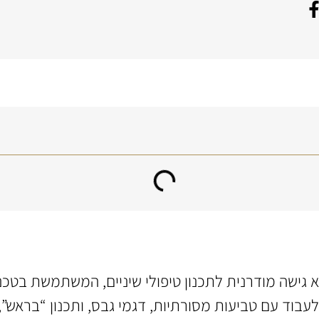
 שיקום דיגיטלי (Digital Treatment Planning) הוא גישה מודרנית לתכנון טיפולי 
עבוד עם טביעות מסורתיות, דגמי גבס, ותכנון “בראש”, 