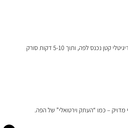
במקום טביעות מסורתיות בחומר דביק (שגורם לתחושת חנק ולא נוחות), המטופל עובר סריקה דיגיטלית. סורק דיגיטלי קטן נכנס לפה, ותוך 5-10 דקות סורק
מדויק – כמו “העתק וירטואלי” של הפה.