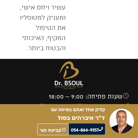
עשיר ויחס אישי,
ומעניק למטופליו
את הטיפול
המקיף, האיכותי
והבטוח ביותר.
שעות פתיחה: 9:00 – 18:00
drbsoull@gmail.com
054-864-9557
קליק אחד ואתם בשיחה עם
המקום נגיש לבעלי מוגבלויות!
ד”ר איברהים בסול
054-864-9557
קביעת תור
ניווט מהיר