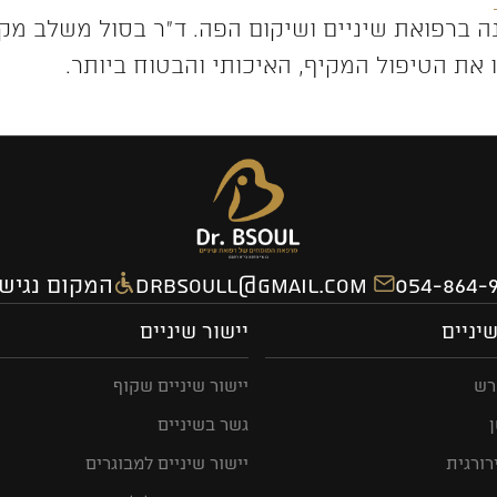
ניסיון של כ-30 שנה ברפואת שיניים ושיקום הפה. ד”ר בסול מש
 את הטיפול המקיף, האיכותי והבטוח ביותר.
drbsoull@gmail.com
המקום נגיש 
יניים
יישור שיניים
רש
יישור שיניים שקוף
גשר בשיניים
רורגית
יישור שיניים למבוגרים