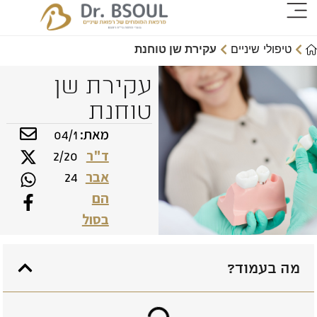
טיפולי שיניים
עקירת שן טוחנת
עקירת שן
טוחנת
מאת:
04/1
ד"ר
2/20
אבר
24
הם
בסול
מה בעמוד?