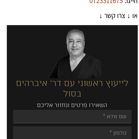
חייגו:
0723311675
או ↓ צרו קשר ↓
לייעוץ ראשוני עם דר' איברהים
בסול
השאירו פרטים ונחזור אליכם