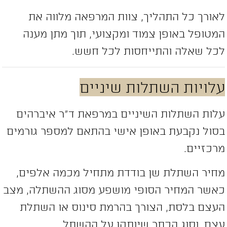
אורך כל התהליך, צוות המרפאה מלווה את
מטופל באופן צמוד ומקצועי, תוך מתן מענה
כל שאלה והתייחסות לכל חשש.
לויות השתלות שיניים
לות השתלות השיניים במרפאת ד”ר איברהים
סול נקבעת באופן אישי בהתאם למספר גורמים
רכזיים.
חיר השתלת שן בודדת מתחיל מכמה אלפים,
אשר המחיר הסופי מושפע מסוג ההשתלה, מצב
עצם בלסת, הצורך בהרמת סינוס או השתלת
צם, וסוג הכתר שיותקן על ההשתל.