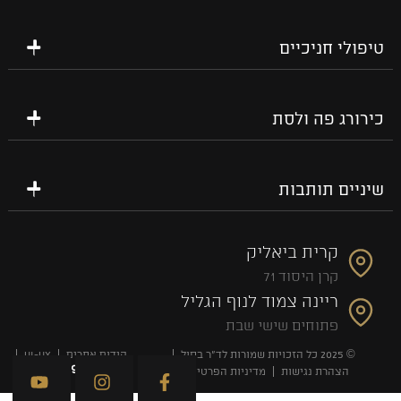
טיפולי חניכיים
כירורג פה ולסת
שיניים תותבות
קרית ביאליק
קרן היסוד 71
ריינה צמוד לנוף הגליל
פתוחים שישי שבת
© 2025 כל הזכויות שמורות לד”ר בסול
קידום אתרים
UI-UX
הצהרת נגישות
מדיניות הפרטיות