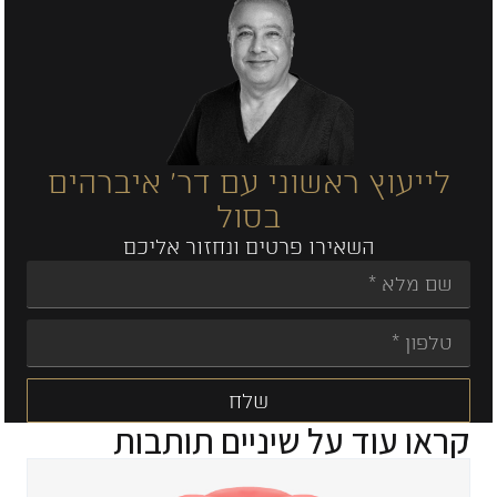
לייעוץ ראשוני עם דר' איברהים
בסול
השאירו פרטים ונחזור אליכם
שלח
קראו עוד על
שיניים תותבות
Alternative: