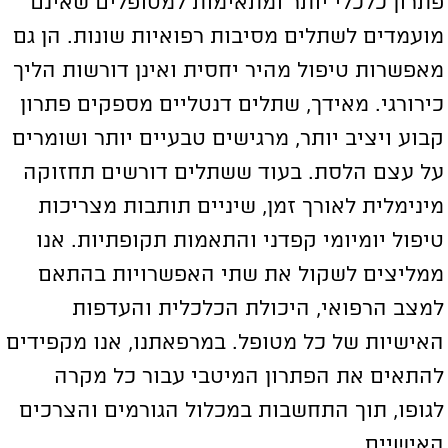
תרון כלכלי יותר ומתאימות למטופלים שאינם
ועמדים לשתלים מסיבות רפואיות שונות. הן גם
אפשרות טיפול מהיר יחסית ואינן דורשות הליך
ירורגי. מאידך, שתלים דנטליים מספקים פתרון
בוע ויציב יותר, מרגישים טבעיים יותר ושומרים
ל עצם הלסת. בעוד ששתלים דורשים תחזוקה
ינימלית לאורך זמן, שיניים תותבות מצריכות
יפול יומיומי קפדני והתאמות תקופתיות. אנו
מליצים לשקול את שתי האפשרויות בהתאם
מצב הרפואי, היכולת הכלכלית והעדפות
אישיות של כל מטופל. במרפאתנו, אנו מקפידים
התאים את הפתרון המיטבי עבור כל מקרה
גופו, תוך התחשבות במכלול הגורמים והצרכים
אישיים.