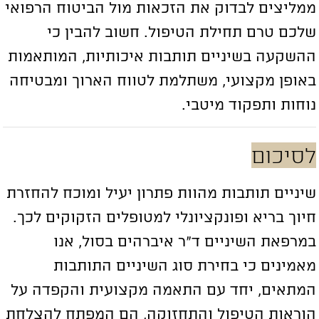
מליצים לבדוק את הזכאות מול הביטוח הרפואי
לכם טרם תחילת הטיפול. חשוב להבין כי
השקעה בשיניים תותבות איכותיות, המותאמות
אופן מקצועי, משתלמת לטווח הארוך ומבטיחה
וחות ותפקוד מיטבי.
סיכום
יניים תותבות מהוות פתרון יעיל ומוכח להחזרת
יוך בריא ופונקציונלי למטופלים הזקוקים לכך.
מרפאת השיניים ד”ר איברהים בסול, אנו
אמינים כי בחירת סוג השיניים התותבות
מתאים, יחד עם התאמה מקצועית והקפדה על
וראות הטיפול והתחזוקה, הם המפתח להצלחת